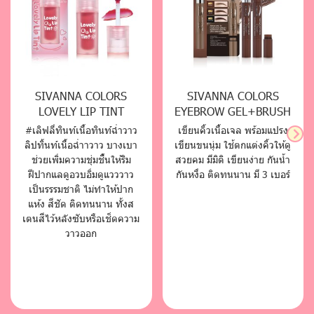
SIVANNA COLORS
SIVANNA COLORS
LOVELY LIP TINT
EYEBROW GEL+BRUSH
#เลิฟลี่ทินท์เนื้อทินท์ฉ่ำวาว
เขียนคิ้วเนื้อเจล พร้อมแปรง
ลิปทิ้นท์เนื้อฉ่ำาวาว บางเบา
เขียนขนนุ่ม ใช้ตกแต่งคิ้วให้ดู
ช่วยเพิ่มความชุ่มชื้นให้ริม
สวยคม มีมิติ เขียนง่าย กันน้ำ
ฝีปากแลดูอวบอิ่มดูแวววาว
กันหงื่อ ติดทนนาน มี 3 เบอร์
เป็นรรรมชาติ ไม่ทำให้ปาก
แห้ง สีชัด ติดทนนาน ทั้งส
เตนสีไว้หลังซับหรือเช็ดความ
วาวออก