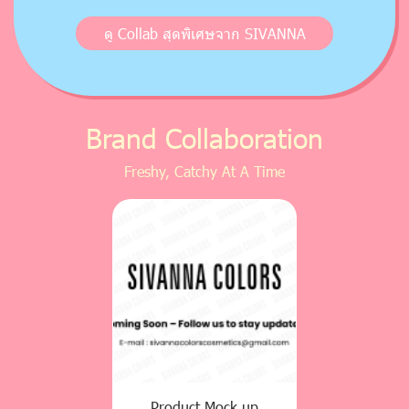
ดู Collab สุดพิเศษจาก SIVANNA
Brand Collaboration
Freshy, Catchy At A Time
Product Mock up