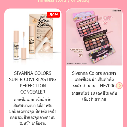
-50%
SIVANNA COLORS
Sivanna Colors อายพา
SUPER COVERLASTING
เลทซีเวนน่า สินค้าดัง
PERFECTION
ระดับตำนาน : HF7006
CONCEALER
อายแชโดว์ 18 เฉดสีในตลับ
เดียวในตำนาน
คอนซิลเลอร์ เนื้อลิควิด
สัมผัสบางเบา ใช้สำหรับ
ปกปิดเฉพาะจุด ปิดใต้ตาคล้ำ
กลบรอยสิวและจุดด่างดำบน
ใบหน้า เกลี่ยง่าย