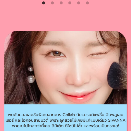
พบกับคอลเลกชันพิเศษจากการ Collab กับแบรนด์แฟชั่น อินฟลูเอน
เซอร์ และไอคอนสายบิวตี้ เพราะลุคสวยไม่เคยมีแค่แบบเดียว SIVANNA
พาคุณไปไกลกว่าที่เคย ลิมิเต็ด ดีไซน์ไม่ซ้ำ และพร้อมเป็นกระแส!