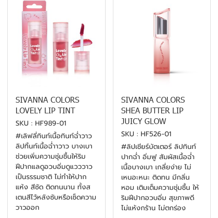
SIVANNA COLORS
SIVANNA COLORS
LOVELY LIP TINT
SHEA BUTTER LIP
JUICY GLOW
SKU : HF989-01
SKU : HF526-01
#เลิฟลี่ทินท์เนื้อทินท์ฉ่ำวาว
ลิปทิ้นท์เนื้อฉ่ำาวาว บางเบา
#ลิปเชียร์บัตเตอร์ ลิปทินท์
ช่วยเพิ่มความชุ่มชื้นให้ริม
ปากฉ่ำ อิ่มฟู สัมผัสเนื้อฉ่ำ
ฝีปากแลดูอวบอิ่มดูแวววาว
เนื้อบางเบา เกลี่ยง่าย ไม่
เป็นรรรมชาติ ไม่ทำให้ปาก
เหนอะหนะ ติดทน มีกลิ่น
แห้ง สีชัด ติดทนนาน ทั้งส
หอม เติมเต็มความชุ่มชื้น ให้
เตนสีไว้หลังซับหรือเช็ดความ
ริมฝีปากอวบอิ่ม สุขภาพดี
วาวออก
ไม่แห้งกร้าน ไม่ตกร่อง