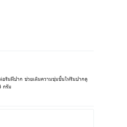
ิมฝีปาก ช่วยเติมความชุ่มชื้นให้ริมปากดู
4 กรัม