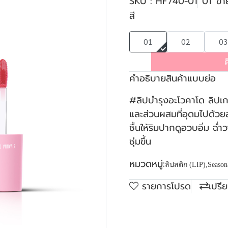
SKU : HF740-01
01
ขา
สี
01
02
03
ต
คำอธิบายสินค้าแบบย่อ
#ลิปบำรุงอะโวคาโด ลิปเ
และส่วนผสมที่อุดมไปด้วยส
ชื้นให้ริมปากดูอวบอิ่ม ฉ่ำ
ชุ่มขึ้น
หมวดหมู่:
ลิปสติก (LIP)
,
Season
รายการโปรด
เปรี