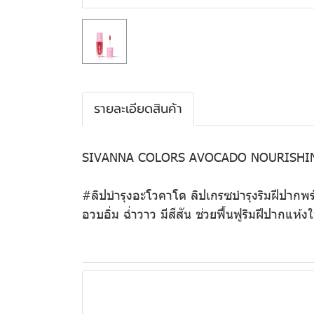
รายละเอียดสินค้า
SIVANNA COLORS AVOCADO NOURISHIN
#ลิปบำรุงอะโวคาโด ลิปเกรซบำรุงริมฝีปากพร้
อวบอิ่ม ฉ่ำวาว มีสีสัน ช่วยฟื้นฟูริมฝีปากแห้ง