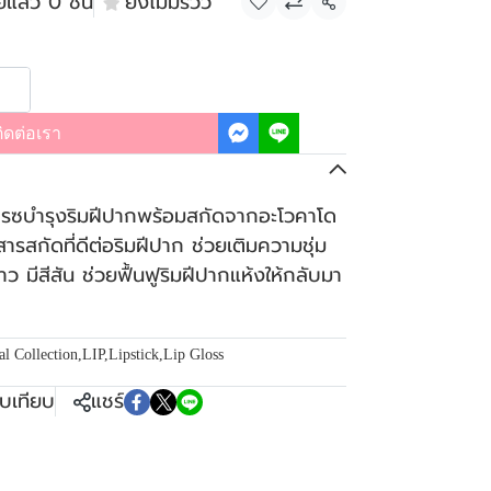
ยแล้ว 0 ชิ้น
ยังไม่มีรีวิว
แชร์
ิดต่อเรา
กรซบำรุงริมฝีปากพร้อมสกัดจากอะโวคาโด
ารสกัดที่ดีต่อริมฝีปาก ช่วยเติมความชุ่ม
วาว มีสีสัน ช่วยฟื้นฟูริมฝีปากแห้งให้กลับมา
al Collection
,
LIP
,
Lipstick
,
Lip Gloss
ยบเทียบ
แชร์