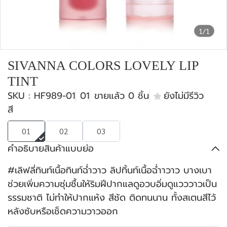
1/1
SIVANNA COLORS LOVELY LIP
TINT
SKU : HF989-01
01
ขายแล้ว 0 ชิ้น
ยังไม่มีรีวิว
สี
01
02
03
คำอธิบายสินค้าแบบย่อ
#เลิฟลี่ทินท์เนื้อทินท์ฉ่ำวาว ลิปทิ้นท์เนื้อฉ่ำาวาว บางเบา
ช่วยเพิ่มความชุ่มชื้นให้ริมฝีปากแลดูอวบอิ่มดูแวววาวเป็น
รรรมชาติ ไม่ทำให้ปากแห้ง สีชัด ติดทนนาน ทั้งสเตนสีไว้
หลังซับหรือเช็ดความวาวออก