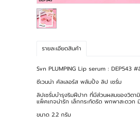
รายละเอียดสินค้า
Svn PLUMPING Lip serum : DEP543 #ลิปเ
ซีเวนน่า คัลเลอร์ส พลัมปิ้ง ลิป เซรั่ม
ลิปเซรั่มบำรุงริมฝีปาก ที่มีส่วนผสมของวิตา
แพ็คเกจน่ารัก เล็กกระทัดรัด พกพาสะดวก มีใ
ขนาด 2.2 กรัม