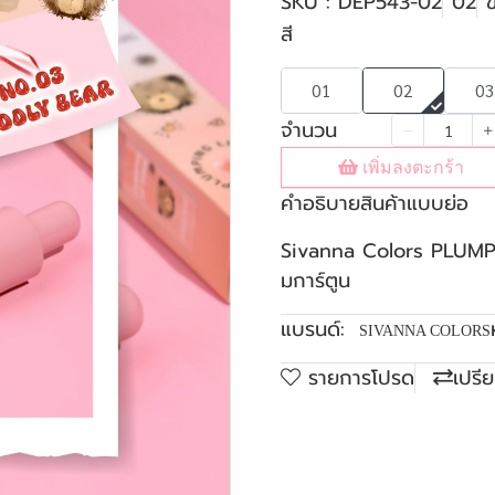
SKU : DEP543-02
02
ข
สี
01
02
03
จำนวน
เพิ่มลงตะกร้า
คำอธิบายสินค้าแบบย่อ
Sivanna Colors PLUMPI
มการ์ตูน
แบรนด์:
SIVANNA COLORS
รายการโปรด
เปรี