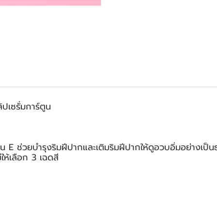
ซรั่มการ์ตูน
มิน E ช่วยบำรุงริมฝีปากและเติมริมฝีปากให้ดูอวบอิ่มอย่างเป็
ห้เลือก 3 เฉดสี