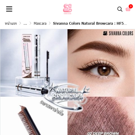
0
หน้าแรก
...
Mascara
Sivanna Colors Natural Browcara : HF595